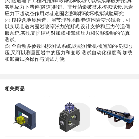
(3) 隧道地下工程内施加非炸药爆破动荷载模拟爆破开挖,真
实地应力下巷道(隧道)掘进、非炸药爆破技
术模拟试验,原岩
应力下超动态作用对巷道围岩影响和破坏模拟试验研究
(4) 模拟含地质构造、层节理等地限巷道围岩变形试验，可
以实现巷道内围岩破碎张力的测试,设计支
护和压力传递伺
服系统,实现支护结构对加载和卸载压力和位移影响的仿真
测试。
(5) 全自动多参数同步测试系统,既能测量机械施加的模拟地
压,又可以测量围岩中的压力和变形,测试自
动化程度高,加载
和卸荷试验操作与测试方便;
相关商品